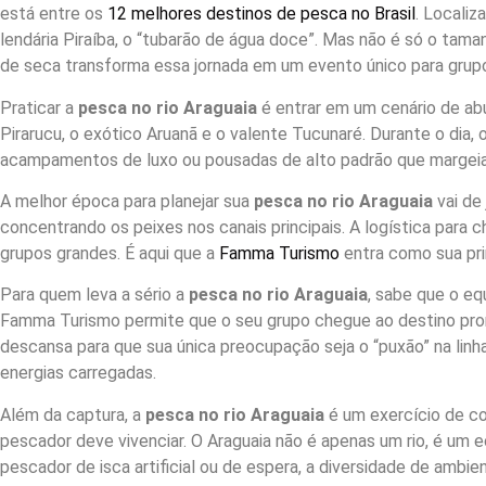
está entre os
12 melhores destinos de pesca no Brasil
. Localiz
lendária Piraíba, o “tubarão de água doce”. Mas não é só o tam
de seca transforma essa jornada em um evento único para grupo
Praticar a
pesca no rio Araguaia
é entrar em um cenário de abu
Pirarucu, o exótico Aruanã e o valente Tucunaré. Durante o dia,
acampamentos de luxo ou pousadas de alto padrão que margeiam
A melhor época para planejar sua
pesca no rio Araguaia
vai de 
concentrando os peixes nos canais principais. A logística para
grupos grandes. É aqui que a
Famma Turismo
entra como sua prin
Para quem leva a sério a
pesca no rio Araguaia
, sabe que o e
Famma Turismo permite que o seu grupo chegue ao destino pront
descansa para que sua única preocupação seja o “puxão” na linh
energias carregadas.
Além da captura, a
pesca no rio Araguaia
é um exercício de co
pescador deve vivenciar. O Araguaia não é apenas um rio, é um
pescador de isca artificial ou de espera, a diversidade de ambie