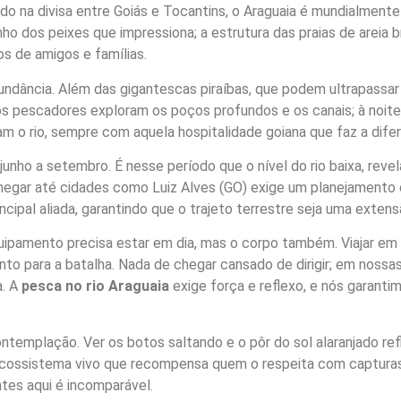
ado na divisa entre Goiás e Tocantins, o Araguaia é mundialment
anho dos peixes que impressiona; a estrutura das praias de arei
s de amigos e famílias.
ndância. Além das gigantescas piraíbas, que podem ultrapassar os
 os pescadores exploram os poços profundos e os canais; à noite
 o rio, sempre com aquela hospitalidade goiana que faz a dife
junho a setembro. É nesse período que o nível do rio baixa, reve
 chegar até cidades como Luiz Alves (GO) exige um planejamento
cipal aliada, garantindo que o trajeto terrestre seja uma extens
quipamento precisa estar em dia, mas o corpo também. Viajar em
o para a batalha. Nada de chegar cansado de dirigir; em nossa
a. A
pesca no rio Araguaia
exige força e reflexo, e nós garant
ntemplação. Ver os botos saltando e o pôr do sol alaranjado ref
 ecossistema vivo que recompensa quem o respeita com capturas
ntes aqui é incomparável.