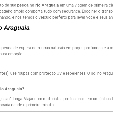
eto da sua
pesca no rio Araguaia
em uma viagem de primeira cl
ageiro amplo comporta tudo com segurança. Escolher o transpo
ando, e nós temos o veículo perfeito para levar você e seus am
o Araguaia
, a pesca de espera com iscas naturais em poços profundos é a m
é pura emoção.
tes), use roupas com proteção UV e repelentes. O sol no Aragua
rio Araguaia?
raguaia é longa. Viajar com motoristas profissionais em um ônibu
caria desde o primeiro minuto.