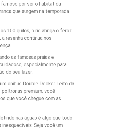
e famoso por ser o habitat da
a branca que surgem na temporada
 100 quilos, o rio abriga o feroz
, a resenha continua nos
rença.
lando as famosas praias e
 cuidadoso, especialmente para
ão do seu lazer.
 um ônibus Double Decker Leito da
s poltronas premium, você
imos que você chegue com as
letindo nas águas é algo que todo
 inesquecíveis. Seja você um