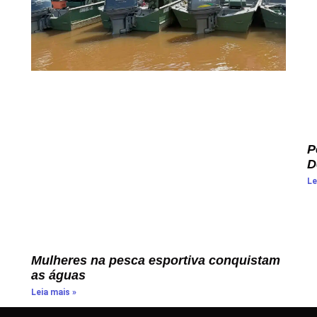
P
D
Le
Mulheres na pesca esportiva conquistam
as águas
Leia mais »