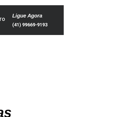
Ligue Agora
TO
(41) 99669-9193
as