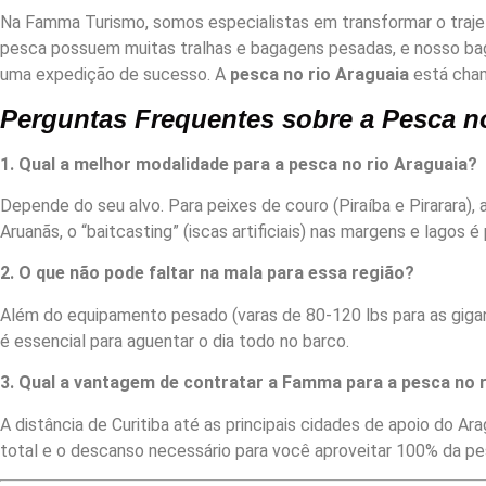
Na Famma Turismo, somos especialistas em transformar o traj
pesca possuem muitas tralhas e bagagens pesadas, e nosso bag
uma expedição de sucesso. A
pesca no rio Araguaia
está cham
Perguntas Frequentes sobre a Pesca n
1. Qual a melhor modalidade para a pesca no rio Araguaia?
Depende do seu alvo. Para peixes de couro (Piraíba e Pirarara)
Aruanãs, o “baitcasting” (iscas artificiais) nas margens e lagos 
2. O que não pode faltar na mala para essa região?
Além do equipamento pesado (varas de 80-120 lbs para as gigan
é essencial para aguentar o dia todo no barco.
3. Qual a vantagem de contratar a Famma para a pesca no 
A distância de Curitiba até as principais cidades de apoio do A
total e o descanso necessário para você aproveitar 100% da pes