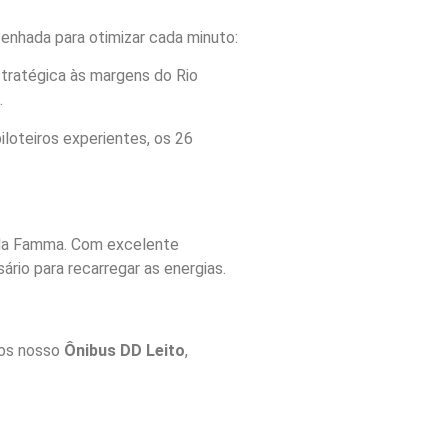
esenhada para otimizar cada minuto:
stratégica às margens do Rio
.
loteiros experientes, os 26
 da Famma. Com excelente
rio para recarregar as energias.
mos nosso
Ônibus DD Leito
,