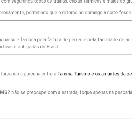
om segurança todas as tralhas, caixas térmicas e malas do gr
osamente, permitindo que o retorno no domingo à noite fosse t
guassu é famosa pela fartura de peixes e pela facilidade de ace
rtivas e cobiçadas do Brasil.
forçando a parceria entre a
Famma Turismo e os amantes da p
o MS?
Não se preocupe com a estrada, foque apenas na pescaria